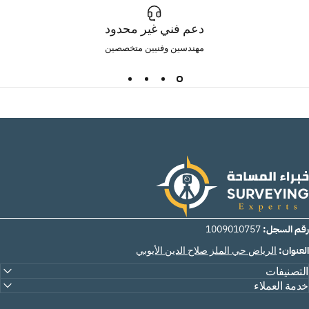
دعم فني غير محدود
مهندسين وفنيين متخصصين
Surveying Exper
 السجل:
1009010757
نوان:
الرياض حي الملز صلاح الدين الأيوبي
تصنيفات
مة العملاء